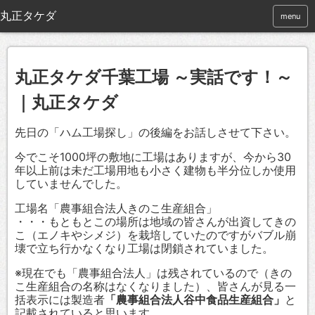
menu
丸正タケダ千葉工場 ～実話です！～
｜丸正タケダ
先日の「ハム工場探し」の後編をお話しさせて下さい。
今でこそ1000坪の敷地に工場はありますが、今から30
年以上前は未だ工場用地も小さく建物も半分位しか使用
していませんでした。
工場名「農事組合法人きのこ生産組合」
・・・もともとこの場所は地域の皆さんが出資してきの
こ（エノキやシメジ）を栽培していたのですがバブル崩
壊で立ち行かなくなり工場は閉鎖されていました。
※現在でも「農事組合法人」は残されているので（きの
こ生産組合の名称はなくなりました）、皆さんが見る一
括表示には製造者
「農事組合法人谷中食品生産組合」
と
記載されていると思います。